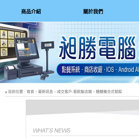
商品介紹
關於我們
目前位置 :
首頁
>
最新訊息
>
成交客戶-餐飲飯店類
> 糖糖複合式餐館